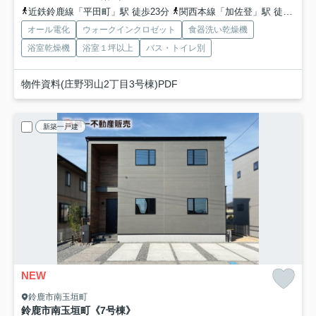
近鉄鈴鹿線「平田町」駅 徒歩23分
関西本線「加佐登」駅 徒歩31分
オール電化
ウォークインクロゼット
食器洗い乾燥機
浴室乾燥機
浴室１坪以上
バス・トイレ別
物件資料(庄野羽山2丁目3号棟)PDF
新築一戸建
NEW
鈴鹿市南玉垣町
鈴鹿市南玉垣町《7号棟》