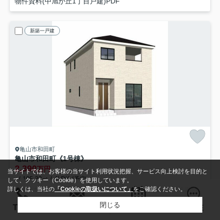
物件資料(中旭が丘1丁目戸建)PDF
新築一戸建
亀山市和田町
亀山市和田町《1号棟》
2,390
万円
当サイトでは、お客様の当サイト利用状況把握、サービス向上検討を目的と
- / 105.30㎡ / 4LDK /予定
して、クッキー（Cookie）を使用しています。
詳しくは、当社の
「Cookieの取扱いについて」
をご確認ください。
関西本線「井田川」駅 徒歩20分
関西本線「亀山」駅 徒歩44分
紀
駐車2台可
プロパンガス
収納豊富
ウォークインクロゼット
閉じる
検索条件を変更
まとめてお問い合わせ
お問い合わせ
TEL
来店予約
LINE
システムキッチン
カウンターキッチン