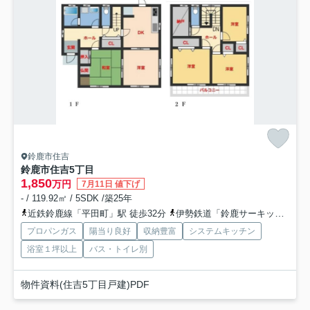
鈴鹿市住吉
鈴鹿市住吉5丁目
1,850
万円
7月11日 値下げ
- / 119.92㎡ / 5SDK /築25年
近鉄鈴鹿線「平田町」駅 徒歩32分
伊勢鉄道「鈴鹿サーキット稲生」駅 徒歩46分
プロパンガス
陽当り良好
収納豊富
システムキッチン
浴室１坪以上
バス・トイレ別
物件資料(住吉5丁目戸建)PDF