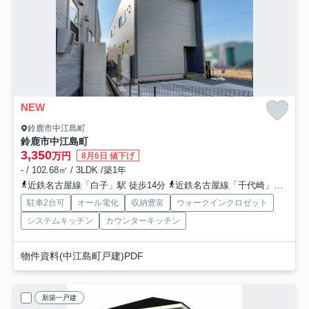
NEW
鈴鹿市中江島町
鈴鹿市中江島町
3,350
万円
8月6日 値下げ
- / 102.68㎡ / 3LDK /築1年
近鉄名古屋線「白子」駅 徒歩14分
近鉄名古屋線「千代崎」駅 徒歩27分
駐車2台可
オール電化
収納豊富
ウォークインクロゼット
システムキッチン
カウンターキッチン
物件資料(中江島町戸建)PDF
新築一戸建