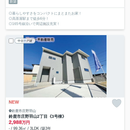
新築
◎暮らしやすさをコンパクトにまとまたお家！
◎高茶屋駅まで徒歩6分！
◎165号線沿いで周辺施設充実！
中古一戸建
NEW
鈴鹿市庄野羽山
鈴鹿市庄野羽山2丁目《3号棟》
2,988
万円
- / 99.36㎡ / 3LDK /築3年