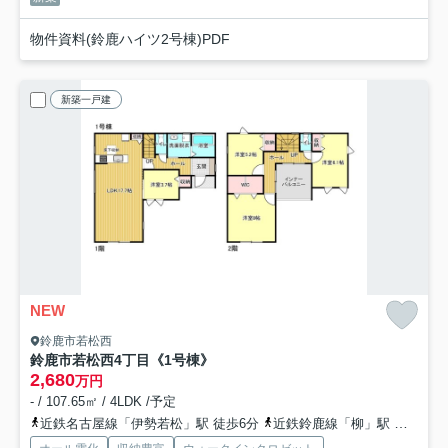
物件資料(鈴鹿ハイツ2号棟)PDF
新築一戸建
NEW
鈴鹿市若松西
鈴鹿市若松西4丁目《1号棟》
2,680
万円
- / 107.65㎡ / 4LDK /予定
近鉄名古屋線「伊勢若松」駅 徒歩6分
近鉄鈴鹿線「柳」駅 徒歩21分