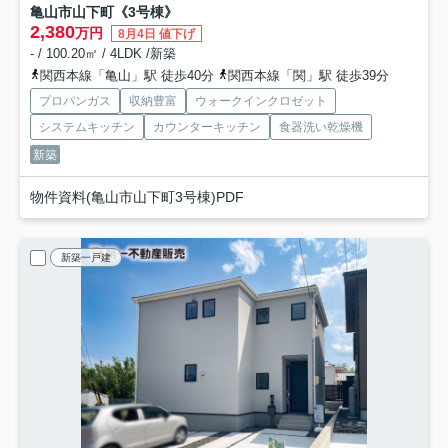
亀山市山下町《3号棟》
2,380
万円
8月4日 値下げ
- / 100.20㎡ / 4LDK /新築
関西本線「亀山」駅 徒歩40分
関西本線「関」駅 徒歩39分
プロパンガス
収納豊富
ウォークインクロゼット
システムキッチン
カウンターキッチン
食器洗い乾燥機
新築
物件資料(亀山市山下町3号棟)PDF
新築一戸建