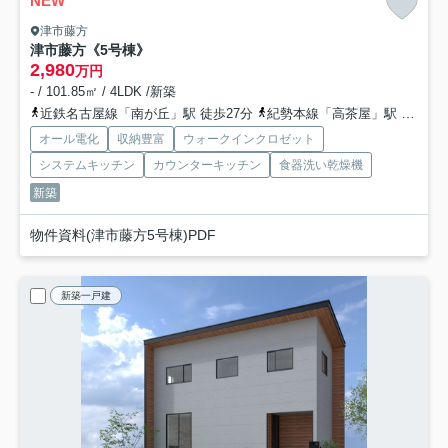
NEW
津市藤方
津市藤方《5号棟》
2,980
万円
- / 101.85㎡ / 4LDK /新築
近鉄名古屋線「南が丘」駅 徒歩27分
紀勢本線「高茶屋」駅 徒歩31分
オール電化
収納豊富
ウォークインクロゼット
システムキッチン
カウンターキッチン
食器洗い乾燥機
新築
物件資料(津市藤方5号棟)PDF
新築一戸建