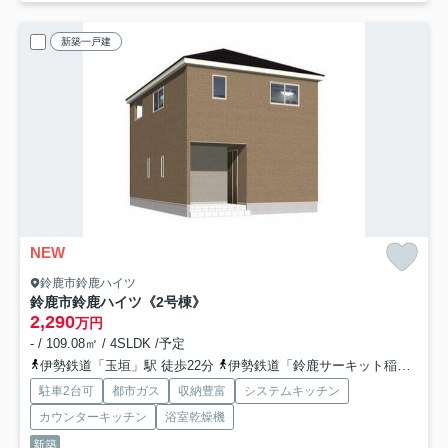
新築一戸建
NEW
鈴鹿市鈴鹿ハイツ
鈴鹿市鈴鹿ハイツ《2号棟》
2,290
万円
- / 109.08㎡ / 4SLDK /予定
伊勢鉄道「玉垣」駅 徒歩22分
伊勢鉄道「鈴鹿サーキット稲生」駅 徒歩29分
駐車2台可
都市ガス
収納豊富
システムキッチン
カウンターキッチン
浴室乾燥機
新築