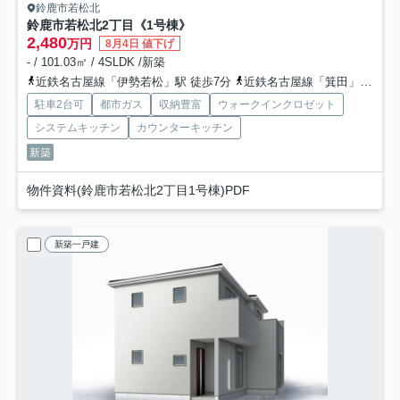
鈴鹿市若松北
鈴鹿市若松北2丁目《1号棟》
2,480
万円
8月4日 値下げ
- / 101.03㎡ / 4SLDK /新築
近鉄名古屋線「伊勢若松」駅 徒歩7分
近鉄名古屋線「箕田」駅 徒歩26分
駐車2台可
都市ガス
収納豊富
ウォークインクロゼット
システムキッチン
カウンターキッチン
新築
物件資料(鈴鹿市若松北2丁目1号棟)PDF
新築一戸建