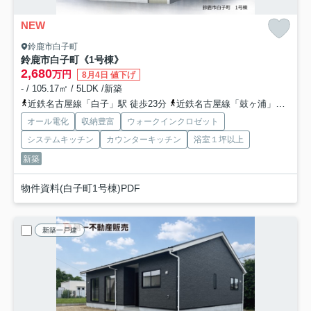
NEW
鈴鹿市白子町
鈴鹿市白子町《1号棟》
2,680
万円
8月4日 値下げ
- / 105.17㎡ / 5LDK /新築
近鉄名古屋線「白子」駅 徒歩23分
近鉄名古屋線「鼓ヶ浦」駅 徒歩25分
オール電化
収納豊富
ウォークインクロゼット
システムキッチン
カウンターキッチン
浴室１坪以上
新築
物件資料(白子町1号棟)PDF
新築一戸建