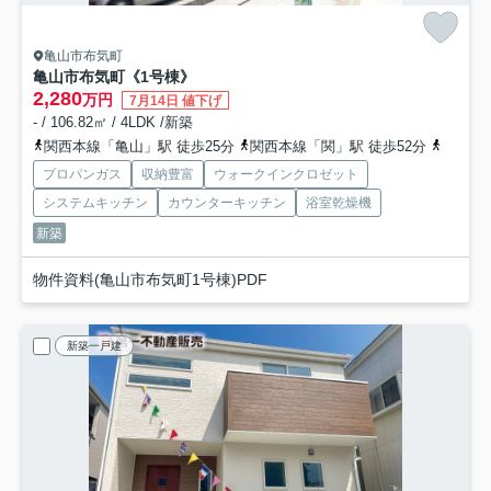
亀山市布気町
亀山市布気町《1号棟》
2,280
万円
7月14日 値下げ
- / 106.82㎡ / 4LDK /新築
関西本線「亀山」駅 徒歩25分
関西本線「関」駅 徒歩52分
関西本
プロパンガス
収納豊富
ウォークインクロゼット
システムキッチン
カウンターキッチン
浴室乾燥機
新築
物件資料(亀山市布気町1号棟)PDF
新築一戸建