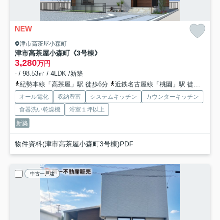
NEW
津市高茶屋小森町
津市高茶屋小森町《3号棟》
3,280
万円
- / 98.53㎡ / 4LDK /新築
紀勢本線「高茶屋」駅 徒歩6分
近鉄名古屋線「桃園」駅 徒歩44分
オール電化
収納豊富
システムキッチン
カウンターキッチン
食器洗い乾燥機
浴室１坪以上
新築
物件資料(津市高茶屋小森町3号棟)PDF
中古一戸建