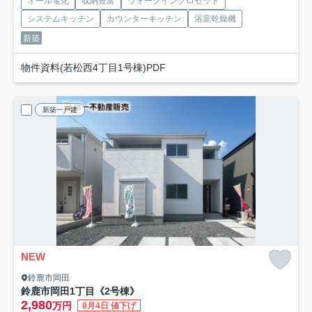
オール電化
収納豊富
ウォークインクロゼット
システムキッチン
カウンターキッチン
浴室乾燥機
新築
物件資料(若松西4丁目1号棟)PDF
新築一戸建
NEW
鈴鹿市岡田
鈴鹿市岡田1丁目《2号棟》
2,980
万円
8月4日 値下げ