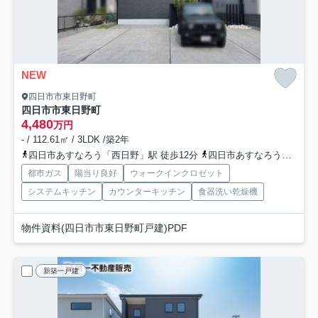
NEW
四日市市東日野町
四日市市東日野町
4,480
万円
- / 112.61㎡ / 3LDK /築2年
四日市あすなろう「西日野」駅 徒歩12分
四日市あすなろう「日永」駅 徒歩14分
都市ガス
陽当り良好
ウォークインクロゼット
システムキッチン
カウンターキッチン
食器洗い乾燥機
物件資料(四日市市東日野町戸建)PDF
新築一戸建