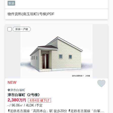
新築
物件資料(南玉垣町1号棟)PDF
新築一戸建
NEW
津市白塚町
津市白塚町《2号棟》
2,380
万円
8月4日 値下げ
- / 96.06㎡ / 4LDK /予定
近鉄名古屋線「高田本山」駅 徒歩20分
近鉄名古屋線「白塚」駅 徒歩25分