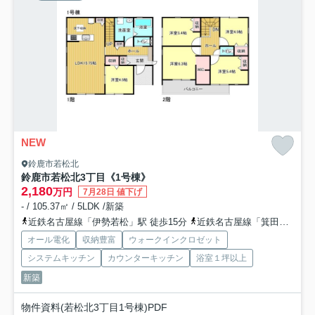
NEW
鈴鹿市若松北
鈴鹿市若松北3丁目《1号棟》
2,180
万円
7月28日 値下げ
- / 105.37㎡ / 5LDK /新築
近鉄名古屋線「伊勢若松」駅 徒歩15分
近鉄名古屋線「箕田」駅 徒歩19分
オール電化
収納豊富
ウォークインクロゼット
システムキッチン
カウンターキッチン
浴室１坪以上
新築
物件資料(若松北3丁目1号棟)PDF