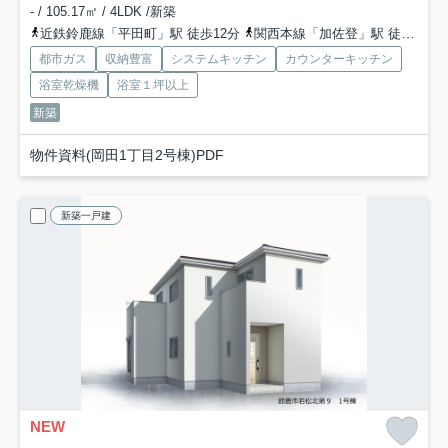
- / 105.17㎡ / 4LDK /新築
近鉄鈴鹿線「平田町」駅 徒歩12分
関西本線「加佐登」駅 徒歩24分
都市ガス
収納豊富
システムキッチン
カウンターキッチン
浴室乾燥機
浴室１坪以上
新築
物件資料(岡田1丁目2号棟)PDF
新築一戸建
NEW