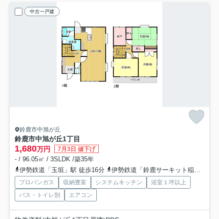
中古一戸建
鈴鹿市中旭が丘
鈴鹿市中旭が丘1丁目
1,680
万円
7月3日 値下げ
- / 96.05㎡ / 3SLDK /築35年
伊勢鉄道「玉垣」駅 徒歩16分
伊勢鉄道「鈴鹿サーキット稲生」駅 徒歩28分
プロパンガス
収納豊富
システムキッチン
浴室１坪以上
バス・トイレ別
エアコン