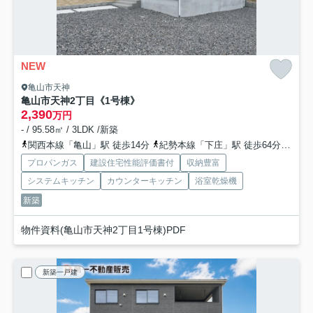
NEW
亀山市天神
亀山市天神2丁目《1号棟》
2,390
万円
- / 95.58㎡ / 3LDK /新築
関西本線「亀山」駅 徒歩14分
紀勢本線「下庄」駅 徒歩64分
関西
プロパンガス
建設住宅性能評価書付
収納豊富
システムキッチン
カウンターキッチン
浴室乾燥機
新築
物件資料(亀山市天神2丁目1号棟)PDF
新築一戸建