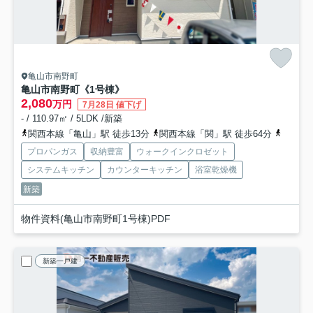
亀山市南野町
亀山市南野町《1号棟》
2,080
万円
7月28日 値下げ
- / 110.97㎡ / 5LDK /新築
関西本線「亀山」駅 徒歩13分
関西本線「関」駅 徒歩64分
関西本
プロパンガス
収納豊富
ウォークインクロゼット
システムキッチン
カウンターキッチン
浴室乾燥機
新築
物件資料(亀山市南野町1号棟)PDF
新築一戸建