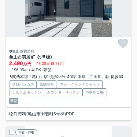
亀山市羽若町
亀山市羽若町《5号棟》
2,490
万円
7月28日 値下げ
- / 96.06㎡ / 4LDK /新築
関西本線「亀山」駅 徒歩33分
関西本線「井田川」駅 徒歩60分
関
プロパンガス
収納豊富
ウォークインクロゼット
システムキッチン
カウンターキッチン
浴室乾燥機
新築
物件資料(亀山市羽若町5号棟)PDF
中古一戸建