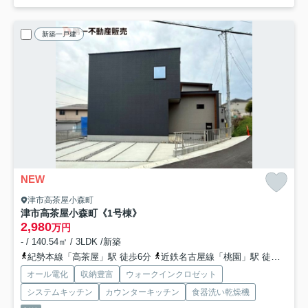
新築一戸建
NEW
津市高茶屋小森町
津市高茶屋小森町《1号棟》
2,980
万円
- / 140.54㎡ / 3LDK /新築
紀勢本線「高茶屋」駅 徒歩6分
近鉄名古屋線「桃園」駅 徒歩44分
オール電化
収納豊富
ウォークインクロゼット
システムキッチン
カウンターキッチン
食器洗い乾燥機