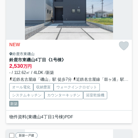
NEW
鈴鹿市東磯山
鈴鹿市東磯山4丁目《1号棟》
2,530
万円
- / 112.62㎡ / 4LDK /新築
近鉄名古屋線「磯山」駅 徒歩7分
近鉄名古屋線「鼓ヶ浦」駅 徒歩23分
オール電化
収納豊富
ウォークインクロゼット
システムキッチン
カウンターキッチン
浴室乾燥機
新築
物件資料(東磯山4丁目1号棟)PDF
新築一戸建