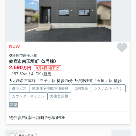
NEW
鈴鹿市南玉垣町
鈴鹿市南玉垣町《2号棟》
2,590
万円
8月4日 値下げ
- / 97.59㎡ / 4LDK /新築
近鉄名古屋線「白子」駅 徒歩25分
伊勢鉄道「玉垣」駅 徒歩32分
都市ガス
建設住宅性能評価書付
収納豊富
システムキッチン
カウンターキッチン
浴室乾燥機
新築
物件資料(南玉垣町2号棟)PDF
新築一戸建