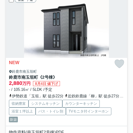
NEW
鈴鹿市南玉垣町
鈴鹿市南玉垣町《2号棟》
2,880
万円
8月4日 値下げ
- / 105.16㎡ / 5LDK /予定
伊勢鉄道「玉垣」駅 徒歩22分
近鉄鈴鹿線「柳」駅 徒歩27分
伊勢
収納豊富
システムキッチン
カウンターキッチン
浴室１坪以上
バス・トイレ別
TVモニタ付インターホン
新築
物件資料(南玉垣町2号棟)PDF