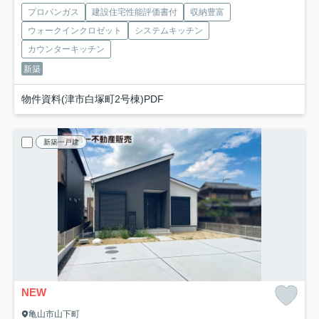
プロパンガス
建設住宅性能評価書付
収納豊富
ウォークインクロゼット
システムキッチン
カウンターキッチン
新築
物件資料(津市白塚町2号棟)PDF
新築一戸建
NEW
亀山市山下町