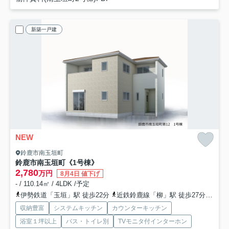
新築一戸建
NEW
鈴鹿市南玉垣町
鈴鹿市南玉垣町《1号棟》
2,780
万円
8月4日 値下げ
- / 110.14㎡ / 4LDK /予定
伊勢鉄道「玉垣」駅 徒歩22分
近鉄鈴鹿線「柳」駅 徒歩27分
伊勢
収納豊富
システムキッチン
カウンターキッチン
浴室１坪以上
バス・トイレ別
TVモニタ付インターホン