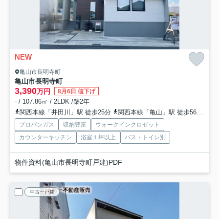
NEW
亀山市長明寺町
亀山市長明寺町
3,390
万円
8月6日 値下げ
- / 107.86㎡ / 2LDK /築2年
関西本線「井田川」駅 徒歩25分
関西本線「亀山」駅 徒歩56分
関
プロパンガス
収納豊富
ウォークインクロゼット
カウンターキッチン
浴室１坪以上
バス・トイレ別
物件資料(亀山市長明寺町戸建)PDF
中古一戸建