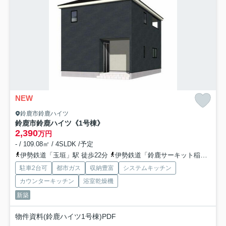
NEW
鈴鹿市鈴鹿ハイツ
鈴鹿市鈴鹿ハイツ《1号棟》
2,390
万円
- / 109.08㎡ / 4SLDK /予定
伊勢鉄道「玉垣」駅 徒歩22分
伊勢鉄道「鈴鹿サーキット稲生」駅 徒歩29分
駐車2台可
都市ガス
収納豊富
システムキッチン
カウンターキッチン
浴室乾燥機
新築
物件資料(鈴鹿ハイツ1号棟)PDF