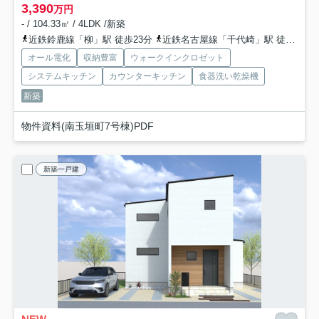
3,390
万円
- / 104.33㎡ / 4LDK /新築
近鉄鈴鹿線「柳」駅 徒歩23分
近鉄名古屋線「千代崎」駅 徒歩28分
オール電化
収納豊富
ウォークインクロゼット
システムキッチン
カウンターキッチン
食器洗い乾燥機
新築
物件資料(南玉垣町7号棟)PDF
新築一戸建