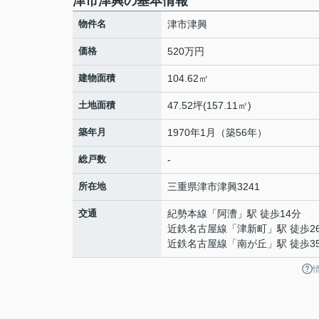
津市津興の基本情報
物件名
津市津興
価格
520万円
建物面積
104.62㎡
土地面積
47.52坪(157.11㎡)
築年月
1970年1月（築56年）
総戸数
-
所在地
三重県
津市
津興
3241
交通
紀勢本線
「
阿漕
」駅 徒歩14分
近鉄名古屋線
「
津新町
」駅 徒歩2
近鉄名古屋線
「
南が丘
」駅 徒歩3