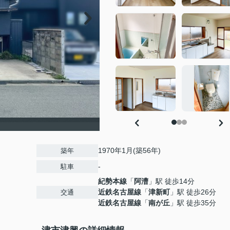
1970年1月(築56年)
築年
-
駐車
紀勢本線
「
阿漕
」駅 徒歩14分
近鉄名古屋線
「
津新町
」駅 徒歩26分
交通
近鉄名古屋線
「
南が丘
」駅 徒歩35分