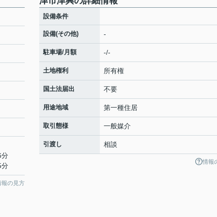
津市津興の詳細情報
設備条件
設備(その他)
-
駐車場/月額
-/-
土地権利
所有権
国土法届出
不要
用途地域
第一種住居
取引態様
一般媒介
引渡し
相談
6分
情報
5分
情報の見方