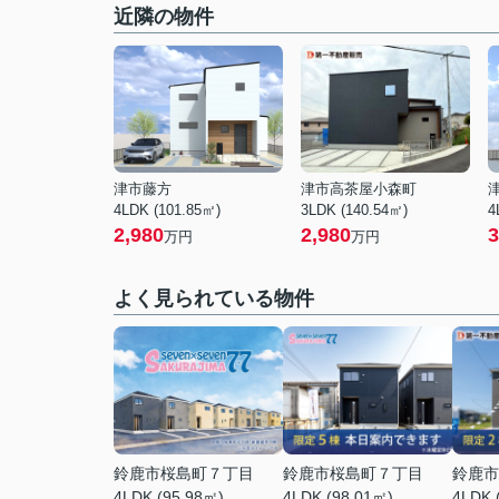
近隣の物件
津市藤方
津市高茶屋小森町
4LDK (101.85㎡)
3LDK (140.54㎡)
4
2,980
2,980
3
万円
万円
よく見られている物件
鈴鹿市桜島町７丁目
鈴鹿市桜島町７丁目
鈴鹿市
4LDK (95.98㎡)
4LDK (98.01㎡)
4LDK 