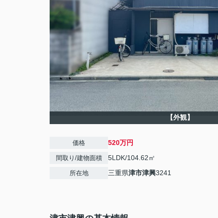
【外観】
520万円
価格
5LDK/104.62㎡
間取り/建物面積
三重県
津市
津興
3241
所在地