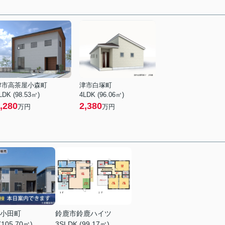
津市高茶屋小森町
津市白塚町
LDK (98.53㎡)
4LDK (96.06㎡)
,280
2,380
万円
万円
小田町
鈴鹿市鈴鹿ハイツ
(105.70㎡)
3SLDK (99.17㎡)