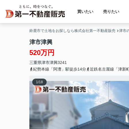
買いたい
売りたい
鈴鹿市で土地をお探しなら株式会社第一不動産販売
津市
津市津興
520万円
三重県
津市
津興
3241
紀勢本線「阿漕」駅徒歩14分
近鉄名古屋線「津新町
1
/
18