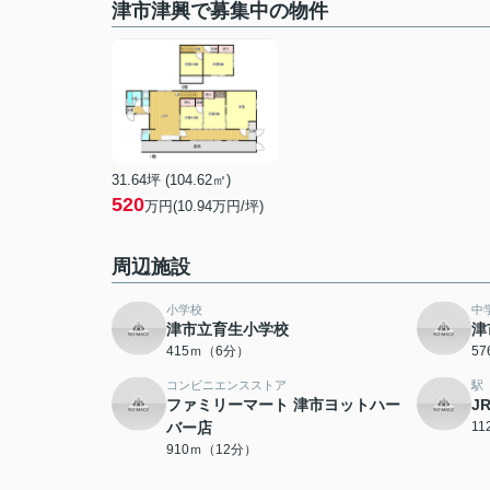
津市津興で募集中の物件
31.64坪 (104.62㎡)
520
万円(10.94万円/坪)
周辺施設
小学校
中
津市立育生小学校
津
415ｍ（6分）
5
コンビニエンスストア
駅
ファミリーマート 津市ヨットハー
J
バー店
1
910ｍ（12分）