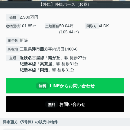
【外観】外観パース（お昼）
2,980万円
価格
101.85㎡
50.04坪
4LDK
建物面積
土地面積
間取り
(165.44㎡)
新築
築年数
三重県
津市
藤方
字内浜田1400-6
所在地
近鉄名古屋線
「
南が丘
」駅 徒歩27分
交通
紀勢本線
「
高茶屋
」駅 徒歩31分
紀勢本線
「
阿漕
」駅 徒歩31分
LINEからお問い合わせ
無料
お問い合わせ
無料
津市藤方《5号棟》の販売中物件