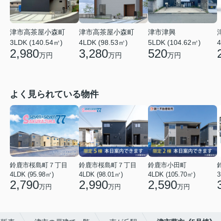
津市高茶屋小森町
津市高茶屋小森町
津市津興
3LDK (140.54㎡)
4LDK (98.53㎡)
5LDK (104.62㎡)
4
2,980
3,280
520
万円
万円
万円
よく見られている物件
鈴鹿市桜島町７丁目
鈴鹿市桜島町７丁目
鈴鹿市小田町
4LDK (95.98㎡)
4LDK (98.01㎡)
4LDK (105.70㎡)
3
2,790
2,990
2,590
万円
万円
万円