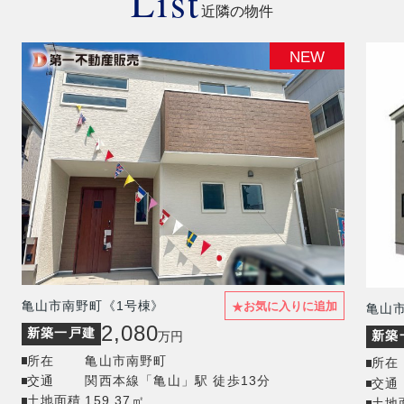
List
近隣の物件
NEW
★
亀山市南野町《1号棟》
お気に入りに追加
亀山
2,080
新築一戸建
新築
万円
所在
亀山市南野町
所在
交通
関西本線「亀山」駅 徒歩13分
交通
土地面積
159.37㎡
土地