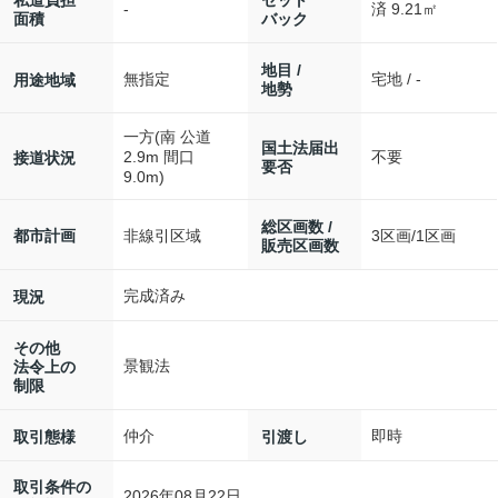
私道負担
セット
-
済 9.21㎡
面積
バック
地目 /
無指定
宅地 / -
用途地域
地勢
一方(南 公道
国土法届出
2.9m 間口
不要
接道状況
要否
9.0m)
総区画数 /
非線引区域
3区画/1区画
都市計画
販売区画数
完成済み
現況
その他
景観法
法令上の
制限
仲介
即時
取引態様
引渡し
取引条件の
2026年08月22日