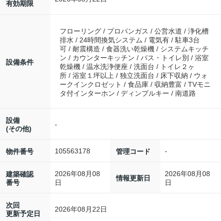
有効期限
フローリング / プロパンガス / 公営水道 / 浄化槽
排水 / 24時間換気システム / 電気有 / 駐車3台
可 / 耐震構造 / 食器洗い乾燥機 / システムキッチ
ン / カウンターキッチン / バス・トイレ別 / 浴室
設備条件
乾燥機 / 温水洗浄便座 / 洗面台 / トイレ２ヶ
所 / 浴室１坪以上 / 独立洗面台 / 床下収納 / ウォ
ークインクロゼット / 食品庫 / 収納豊富 / TVモニ
タ付インターホン / ディンプルキー / 南道路
設備
-
(その他)
105563178
-
物件番号
管理コード
2026年08月08
2026年08月08
建築確認
情報更新日
番号
日
日
次回
2026年08月22日
更新予定日