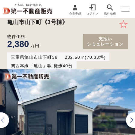
亀山市山下町《3号棟》
物件価格
支払い
2,380
シミュレーション
万円
三重県
亀山市
山下町
36
232.50㎡(70.33坪)
関西本線「亀山」駅 徒歩40分