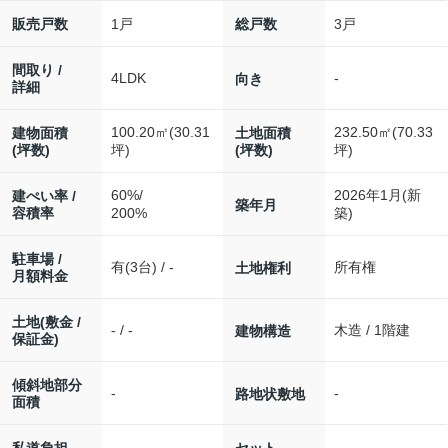
1戸
3戸
販売戸数
総戸数
間取り /
4LDK
-
向き
詳細
100.20㎡(30.31
232.50㎡(70.33
建物面積
土地面積
(坪数)
(坪数)
坪)
坪)
60%/
2026年1月(新
建ぺい率 /
築年月
容積率
200%
築)
駐車場 /
有(3台) / -
所有権
土地権利
月額料金
土地(敷金 /
- / -
木造 / 1階建
建物構造
保証金)
傾斜地部分
-
-
路地状敷地
面積