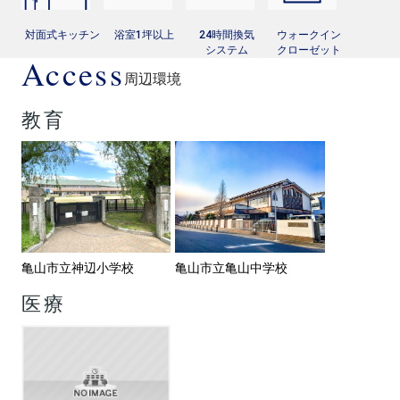
対面式キッチン
浴室1坪以上
24時間換気
ウォークイン
システム
クローゼット
Access
周辺環境
教育
亀山市立神辺小学校
亀山市立亀山中学校
医療