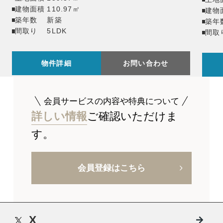
建物面積
110.97㎡
建物
築年数
新築
築年
間取り
5LDK
間取
物件詳細
お問い合わせ
会員サービスの内容や特典について
詳しい情報
ご確認いただけま
す。
会員登録はこちら
X