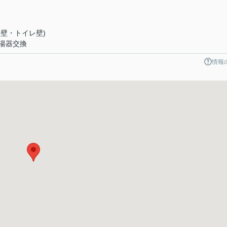
所壁・トイレ壁)
湯器交換
情報