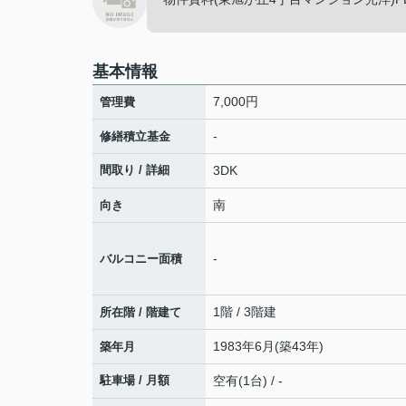
基本情報
7,000円
管理費
-
修繕積立基金
間取り / 詳細
3DK
南
向き
-
バルコニー面積
1階 / 3階建
所在階 / 階建て
1983年6月(築43年)
築年月
駐車場 / 月額
空有(1台) / -