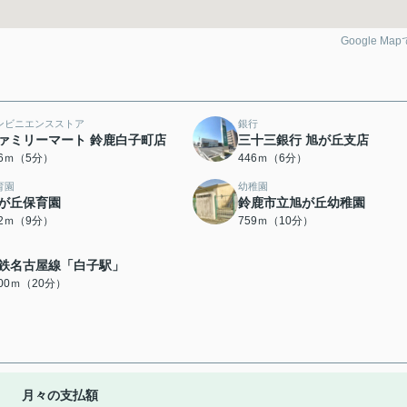
Google Ma
ンビニエンスストア
銀行
ァミリーマート 鈴鹿白子町店
三十三銀行 旭が丘支店
36ｍ（5分）
446ｍ（6分）
育園
幼稚園
が丘保育園
鈴鹿市立旭が丘幼稚園
12ｍ（9分）
759ｍ（10分）
鉄名古屋線「白子駅」
600ｍ（20分）
月々の支払額