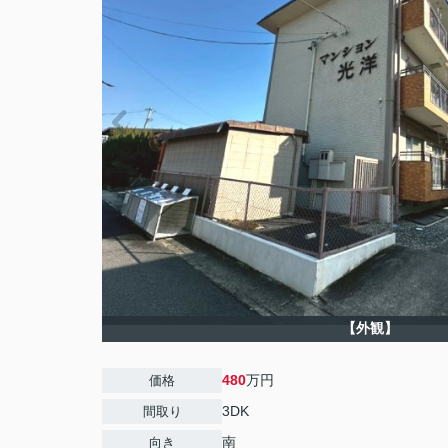
【外観】
480
万円
価格
3DK
間取り
南
向き