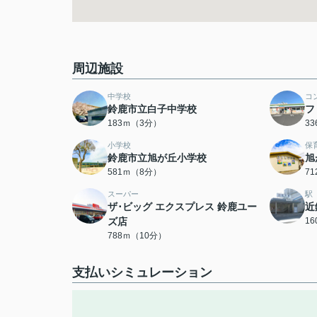
周辺施設
中学校
コ
鈴鹿市立白子中学校
フ
183ｍ（3分）
3
小学校
保
鈴鹿市立旭が丘小学校
旭
581ｍ（8分）
7
スーパー
駅
ザ･ビッグ エクスプレス 鈴鹿ユー
近
ズ店
1
788ｍ（10分）
支払いシミュレーション