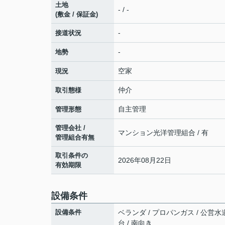
土地
- / -
(敷金 / 保証金)
-
接道状況
-
地勢
空家
現況
仲介
取引態様
自主管理
管理形態
管理会社 /
マンション光洋管理組合 / 有
管理組合有無
取引条件の
2026年08月22日
有効期限
設備条件
設備条件
ベランダ / プロパンガス / 公営水道
台 / 南向き