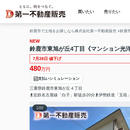
買いたい
売りたい
鈴鹿市で土地をお探しなら株式会社第一不動産販売
鈴鹿
NEW
鈴鹿市東旭が丘4丁目《マンション光洋》
7月28日 値下げ
480
万円
支払いシミュレーション
三重県
鈴鹿市
東旭が丘
４丁目
近鉄名古屋線「白子」駅徒歩20分
伊勢鉄道「玉垣」
1
/
20