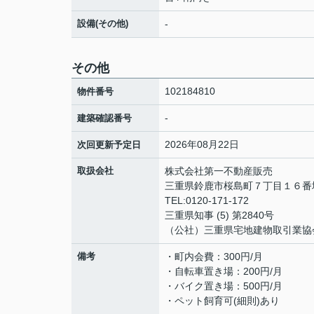
設備(その他)
-
その他
102184810
物件番号
-
建築確認番号
2026年08月22日
次回更新予定日
取扱会社
株式会社第一不動産販売
三重県鈴鹿市桜島町７丁目１６
TEL:0120-171-172
三重県知事 (5) 第2840号
（公社）三重県宅地建物取引業協
備考
・町内会費：300円/月
・自転車置き場：200円/月
・バイク置き場：500円/月
・ペット飼育可(細則)あり