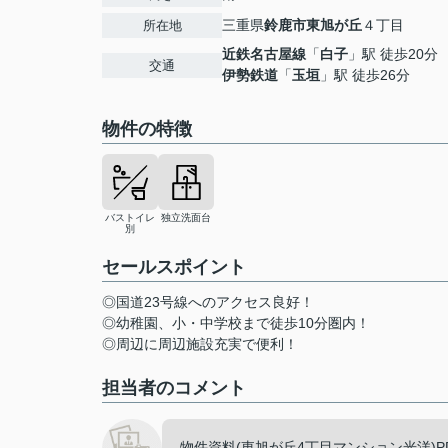
三重県
鈴鹿市
東旭が丘
４丁目
所在地
近鉄名古屋線
「
白子
」駅 徒歩20分
交通
伊勢鉄道
「
玉垣
」駅 徒歩26分
物件の特徴
バストイレ
独立洗面台
別
セールスポイント
◎国道23号線へのアクセス良好！
◎幼稚園、小・中学校まで徒歩10分圏内！
◎周辺に周辺施設充実で便利！
担当者のコメント
物件資料(東旭が丘4丁目マンション光洋)P