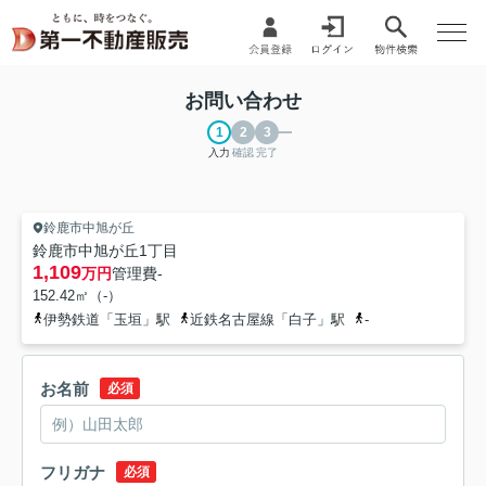
お問い合わせ
入力
確認
完了
鈴鹿市中旭が丘
鈴鹿市中旭が丘1丁目
1,109
万円
管理費
-
152.42㎡（-）
伊勢鉄道「玉垣」駅
近鉄名古屋線「白子」駅
-
お名前
必須
フリガナ
必須