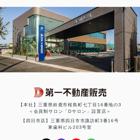
【本社】三重県鈴鹿市桜島町七丁目16番地の3
＜会員制サロン「Dサロン」設置店＞
【四日市店】三重県四日市市諏訪町3番16号
東歯科ビル203号室