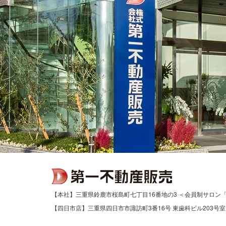
【本社】三重県鈴鹿市桜島町七丁目16番地の3 ＜会員制サロン
【四日市店】三重県四日市市諏訪町3番16号 東歯科ビル203号室