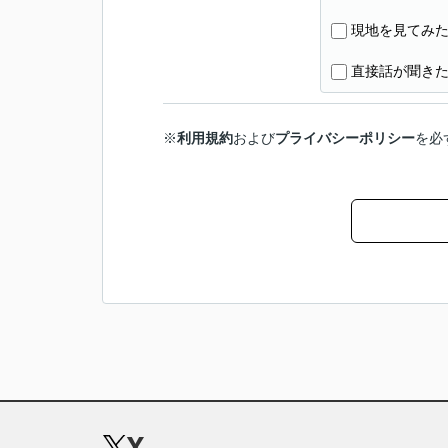
現地を見てみ
直接話が聞き
※
利用規約
および
プライバシーポリシー
を必
X