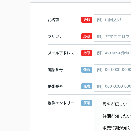
お名前
必須
フリガナ
必須
メールアドレス
必須
電話番号
任意
携帯番号
任意
物件エントリー
任意
資料がほしい
詳細が知りた
販売時期が知