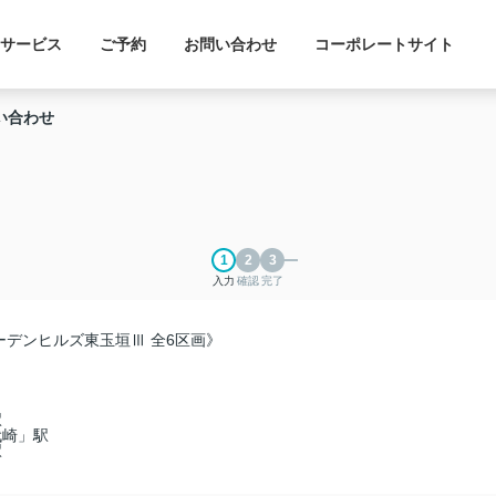
サービス
ご予約
お問い合わせ
コーポレートサイト
い合わせ
入力
確認
完了
デンヒルズ東玉垣Ⅲ 全6区画》
駅
代崎」駅
駅