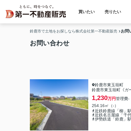
買いたい
売りたい
お問
鈴鹿市で土地をお探しなら株式会社第一不動産販売
お問い合わせ
鈴鹿市東玉垣町
鈴鹿市東玉垣町《ガー
1,230
万円
管理費
-
254.16㎡（-）
近鉄鈴鹿線「柳」
近鉄名古屋線「千
伊勢鉄道「鈴鹿」