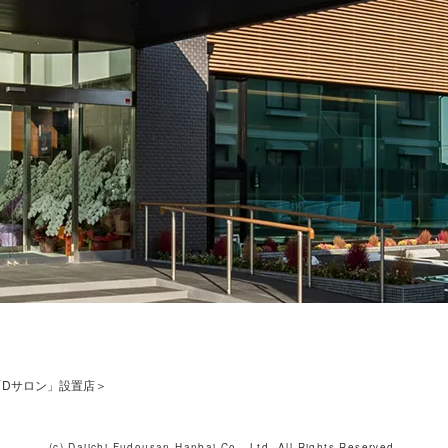
「Dサロン」設置店＞
(c) Daiichi Fudousan Hanbai Co., Ltd. All Rights Reserved.