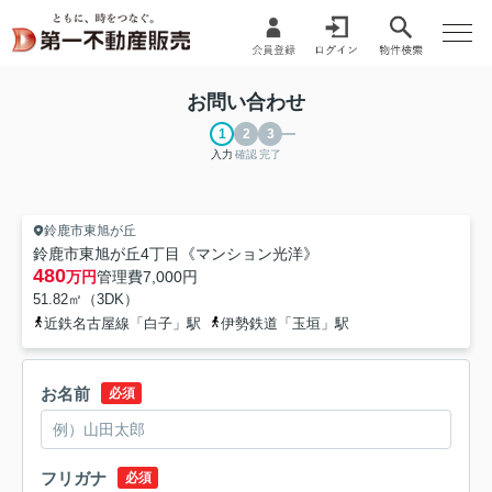
お問い合わせ
入力
確認
完了
鈴鹿市東旭が丘
鈴鹿市東旭が丘4丁目《マンション光洋》
480
万円
管理費
7,000円
51.82㎡（3DK）
近鉄名古屋線「白子」駅
伊勢鉄道「玉垣」駅
お名前
必須
フリガナ
必須