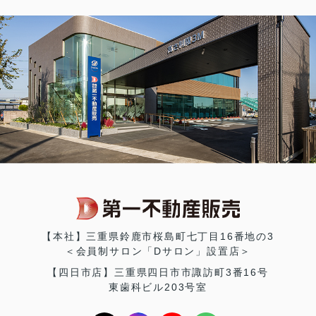
【本社】三重県鈴鹿市桜島町七丁目16番地の3
＜会員制サロン「Dサロン」設置店＞
【四日市店】三重県四日市市諏訪町3番16号
東歯科ビル203号室