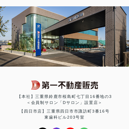
【本社】三重県鈴鹿市桜島町七丁目16番地の3
＜会員制サロン「Dサロン」設置店＞
【四日市店】三重県四日市市諏訪町3番16号
東歯科ビル203号室