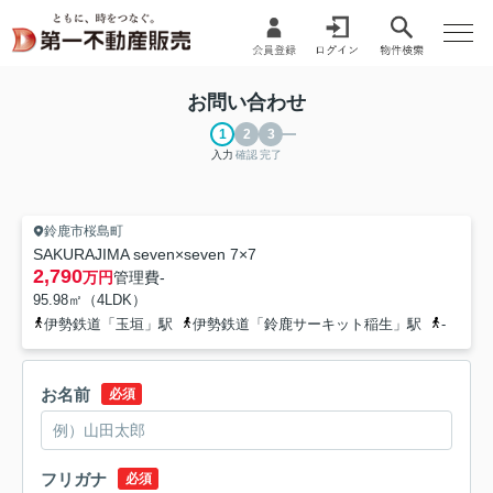
お問い合わせ
入力
確認
完了
鈴鹿市桜島町
SAKURAJIMA seven×seven 7×7
2,790
万円
管理費
-
95.98㎡（4LDK）
伊勢鉄道「玉垣」駅
伊勢鉄道「鈴鹿サーキット稲生」駅
-
お名前
必須
フリガナ
必須