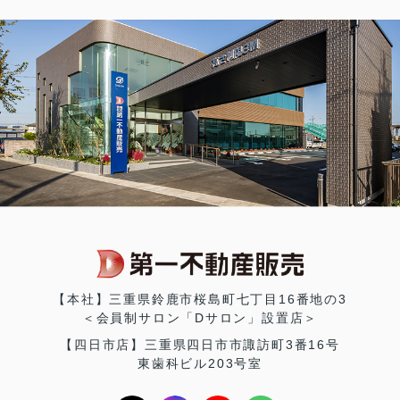
【本社】三重県鈴鹿市桜島町七丁目16番地の3
＜会員制サロン「Dサロン」設置店＞
【四日市店】三重県四日市市諏訪町3番16号
東歯科ビル203号室