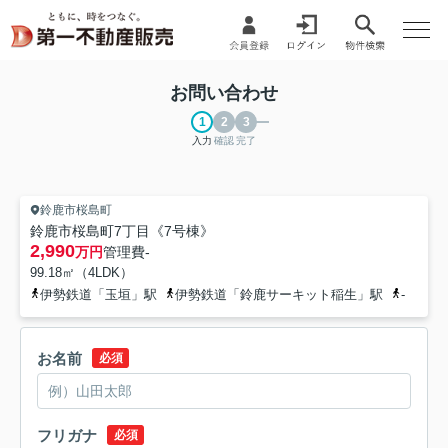
お問い合わせ
入力
確認
完了
鈴鹿市桜島町
鈴鹿市桜島町7丁目《7号棟》
2,990
万円
管理費
-
99.18㎡（4LDK）
伊勢鉄道「玉垣」駅
伊勢鉄道「鈴鹿サーキット稲生」駅
-
お名前
必須
フリガナ
必須