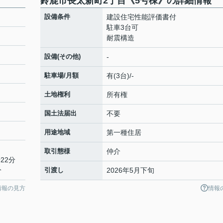
鈴鹿市長太新町2丁目《5号棟》の詳細情報
設備条件
建設住宅性能評価書付
駐車3台可
耐震構造
設備(その他)
-
駐車場/月額
有(3台)/-
土地権利
所有権
国土法届出
不要
用途地域
第一種住居
取引態様
仲介
22分
分
引渡し
2026年5月下旬
情報の見方
情報