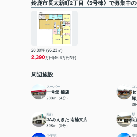
鈴鹿市長太新町2丁目《5号棟》で募集中の
28.80坪 (95.23㎡)
2,390
万円(46.6万円/坪)
周辺施設
スーパー
コ
一号舘 楠店
セ
288ｍ（4分）
塚
3
銀行
駅
JAみえきた 南楠支店
近
398ｍ（5分）
4
小学校
中