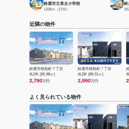
鈴鹿市立長太小学校
鈴
1336ｍ（17分）
2
近隣の物件
鈴鹿市桜島町７丁目
鈴鹿市桜島町７丁目
4LDK (95.98㎡)
4LDK (98.01㎡)
4
2,790
2,990
2
万円
万円
よく見られている物件