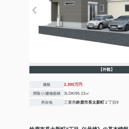
【外観】
2,390万円
価格
3LDK/95.23㎡
間取り/建物面積
三重県
鈴鹿市
長太新町
２丁目9
所在地