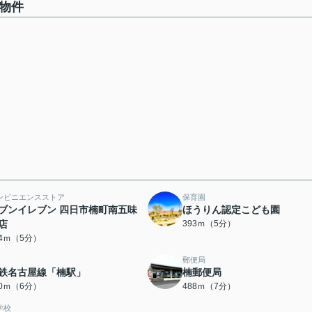
物件
ンビニエンスストア
保育園
ブンイレブン 四日市楠町南五味
ほうりん認定こども園
店
393ｍ（5分）
64ｍ（5分）
郵便局
鉄名古屋線「楠駅」
楠郵便局
80ｍ（6分）
488ｍ（7分）
学校