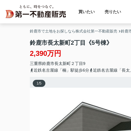
買いたい
売りたい
鈴鹿市で土地をお探しなら株式会社第一不動産販売
鈴鹿
鈴鹿市長太新町2丁目《5号棟》
2,390万円
三重県
鈴鹿市
長太新町
２丁目9
近鉄名古屋線「楠」駅徒歩6分
近鉄名古屋線「長太
1
/
5