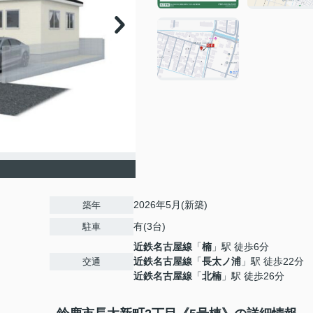
2026年5月(新築)
築年
有(3台)
駐車
近鉄名古屋線
「
楠
」駅 徒歩6分
近鉄名古屋線
「
長太ノ浦
」駅 徒歩22分
交通
近鉄名古屋線
「
北楠
」駅 徒歩26分