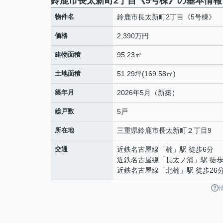
鈴鹿市長太新町2丁目《5号棟》の基本情報
物件名
鈴鹿市長太新町2丁目《5号棟》
価格
2,390万円
建物面積
95.23㎡
土地面積
51.29坪(169.58㎡)
築年月
2026年5月（新築）
総戸数
5戸
所在地
三重県
鈴鹿市
長太新町
２丁目9
交通
近鉄名古屋線
「
楠
」駅 徒歩6分
近鉄名古屋線
「
長太ノ浦
」駅 徒歩
近鉄名古屋線
「
北楠
」駅 徒歩26