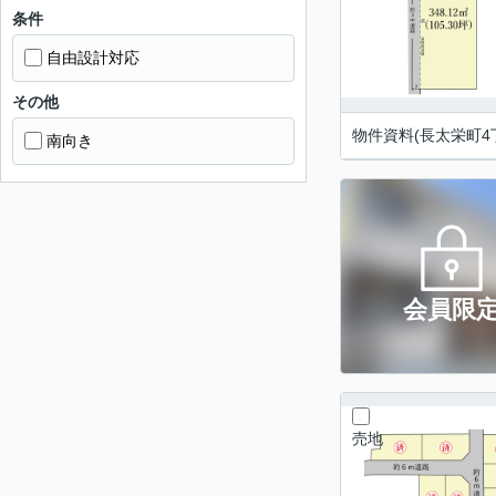
条件
自由設計対応
その他
物件資料(長太栄町4
南向き
会員限
売地