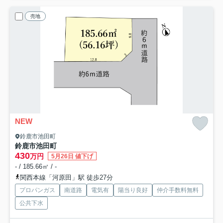
売地
NEW
鈴鹿市池田町
鈴鹿市池田町
430
万円
5月26日 値下げ
- / 185.66㎡ / -
関西本線「河原田」駅 徒歩27分
プロパンガス
南道路
電気有
陽当り良好
仲介手数料無料
公共下水