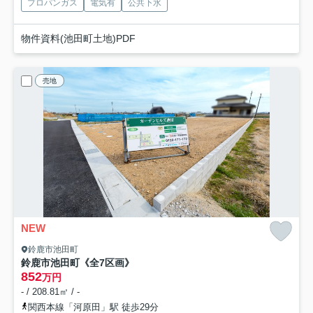
プロパンガス
電気有
公共下水
物件資料(池田町土地)PDF
売地
NEW
鈴鹿市池田町
鈴鹿市池田町《全7区画》
852
万円
- / 208.81㎡ / -
関西本線「河原田」駅 徒歩29分