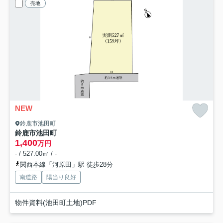
売地
NEW
鈴鹿市池田町
鈴鹿市池田町
1,400
万円
- / 527.00㎡ / -
関西本線「河原田」駅 徒歩28分
南道路
陽当り良好
物件資料(池田町土地)PDF