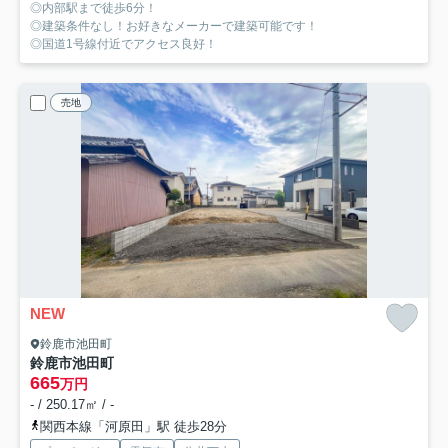
◎内部駅まで徒歩6分！
◎建築条件なし！お好きなメーカーで建築可能です！
◎国道1号線付近でアクセス良好！
売地
NEW
鈴鹿市池田町
鈴鹿市池田町
665
万円
- / 250.17㎡ / -
関西本線「河原田」駅 徒歩28分