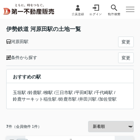
伊勢鉄道 河原田駅の土地一覧
河原田駅
変更
条件から探す
変更
おすすめの駅
玉垣駅
/
鈴鹿駅
/
柳駅
/
三日市駅
/
平田町駅
/
千代崎駅
/
鈴鹿サーキット稲生駅
/
鈴鹿市駅
/
井田川駅
/
加佐登駅
7
件（会員物件 1件）