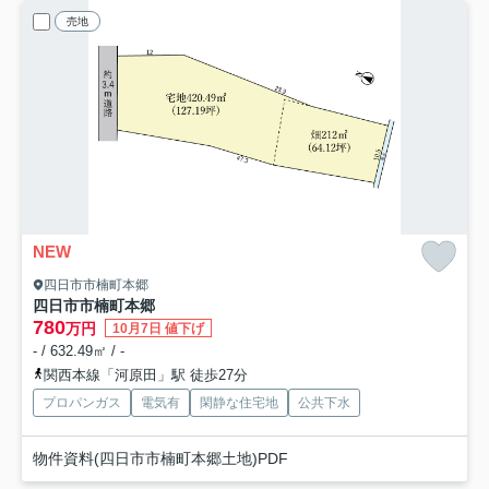
売地
NEW
四日市市楠町本郷
四日市市楠町本郷
780
万円
10月7日 値下げ
- / 632.49㎡ / -
関西本線「河原田」駅 徒歩27分
プロパンガス
電気有
閑静な住宅地
公共下水
物件資料(四日市市楠町本郷土地)PDF