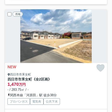
売地
NEW
四日市市釆女町
四日市市釆女町《全2区画》
1,470
万円
- / 283.75㎡ / -
関西本線「河原田」駅 徒歩38分
プロパンガス
電気有
公共下水