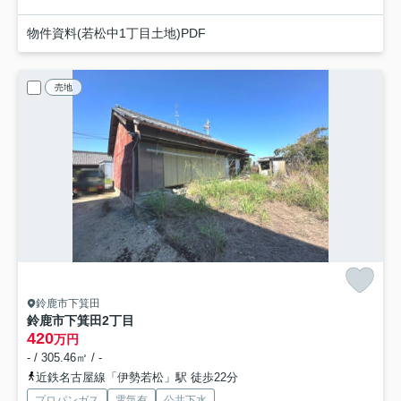
物件資料(若松中1丁目土地)PDF
売地
鈴鹿市下箕田
鈴鹿市下箕田2丁目
420
万円
- / 305.46㎡ / -
近鉄名古屋線「伊勢若松」駅 徒歩22分
プロパンガス
電気有
公共下水