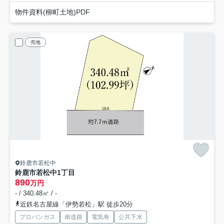
物件資料(柳町土地)PDF
売地
鈴鹿市若松中
鈴鹿市若松中1丁目
890
万円
- / 340.48㎡ / -
近鉄名古屋線「伊勢若松」駅 徒歩20分
プロパンガス
南道路
電気有
公共下水