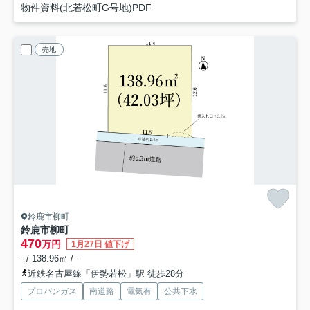
物件資料(北若松町G号地)PDF
売地
鈴鹿市柳町
鈴鹿市柳町
470
万円
1月27日 値下げ
- / 138.96㎡ / -
近鉄名古屋線「伊勢若松」駅 徒歩28分
プロパンガス
南道路
電気有
公共下水