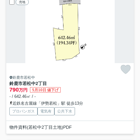
売地
鈴鹿市若松中
鈴鹿市若松中2丁目
790
万円
5月10日 値下げ
- / 642.46㎡ / -
近鉄名古屋線「伊勢若松」駅 徒歩13分
プロパンガス
電気有
公共下水
物件資料(若松中2丁目土地)PDF