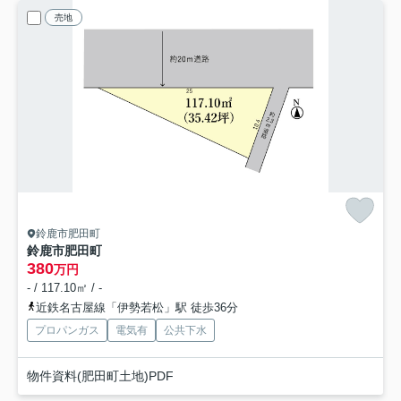
売地
鈴鹿市肥田町
鈴鹿市肥田町
380
万円
- / 117.10㎡ / -
近鉄名古屋線「伊勢若松」駅 徒歩36分
プロパンガス
電気有
公共下水
物件資料(肥田町土地)PDF