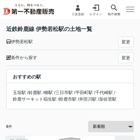
近鉄鈴鹿線 伊勢若松駅の土地一覧
伊勢若松駅
変更
条件から探す
変更
おすすめの駅
玉垣駅
/
鈴鹿駅
/
柳駅
/
三日市駅
/
平田町駅
/
千代崎駅
/
鈴鹿サーキット稲生駅
/
鈴鹿市駅
/
井田川駅
/
加佐登駅
6
件