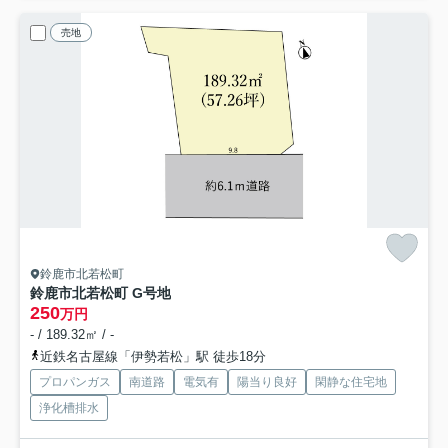
売地
鈴鹿市北若松町
鈴鹿市北若松町 G号地
250
万円
- / 189.32㎡ / -
近鉄名古屋線「伊勢若松」駅 徒歩18分
プロパンガス
南道路
電気有
陽当り良好
閑静な住宅地
浄化槽排水