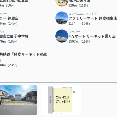
五銀行旭が丘支店
旭が丘保育園
99ｍ（10分）
829ｍ（11分）
ーパー
コンビニエンスストア
ロー 鈴鹿店
ファミリーマート 鈴鹿稲生店
084ｍ（14分）
1174ｍ（15分）
学校
スーパー
鹿市立白子中学校
F☆マート サーキット通り店
379ｍ（18分）
1507ｍ（19分）
勢鉄道「鈴鹿サーキット稲生
」
840ｍ（23分）