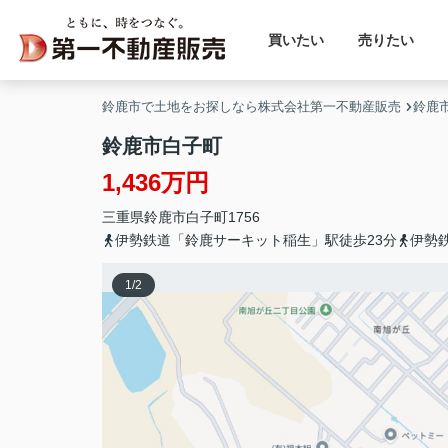
買いたい
売りたい
鈴鹿市で土地をお探しなら株式会社第一不動産販売
鈴鹿
鈴鹿市白子町
1,436万円
三重県
鈴鹿市
白子町
1756
伊勢鉄道「鈴鹿サーキット稲生」駅徒歩23分
伊勢
1
/
2