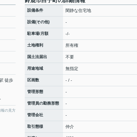
鈴鹿市白子町の詳細情報
設備条件
閑静な住宅地
設備(その他)
-
駐車場/月額
-/-
土地権利
所有権
国土法届出
不要
用途地域
無指定
駅 徒歩
区画数
- / -
管理形態
-
分
管理員の勤務形態
-
情報の見方
管理会社
-
取引態様
仲介