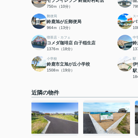
セブンイレブン 鈴鹿野村町店
百
750ｍ（10分）
7
郵便局
ス
鈴鹿旭が丘郵便局
バ
964ｍ（13分）
1
喫茶店・カフェ
中
コメダ珈琲店 白子稲生店
鈴
1376ｍ（18分）
1
小学校
駅
鈴鹿市立旭が丘小学校
伊
1508ｍ（19分）
駅
1
近隣の物件