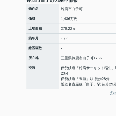
鈴鹿市白子町の基本情報
物件名
鈴鹿市白子町
価格
1,436万円
土地面積
279.22㎡
築年月
-（-）
総区画数
-
所在地
三重県
鈴鹿市
白子町
1756
交通
伊勢鉄道
「
鈴鹿サーキット稲生
」
23分
伊勢鉄道
「
玉垣
」駅 徒歩28分
近鉄名古屋線
「
白子
」駅 徒歩29