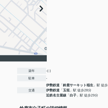
-(-)
築年
-
駐車
伊勢鉄道
「
鈴鹿サーキット稲生
」駅 徒歩
伊勢鉄道
「
玉垣
」駅 徒歩28分
交通
近鉄名古屋線
「
白子
」駅 徒歩29分