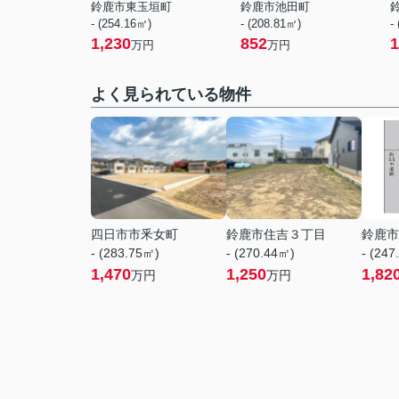
鈴鹿市東玉垣町
鈴鹿市池田町
- (254.16㎡)
- (208.81㎡)
-
1,230
852
1
万円
万円
よく見られている物件
四日市市釆女町
鈴鹿市住吉３丁目
鈴鹿市
- (283.75㎡)
- (270.44㎡)
- (247
1,470
1,250
1,82
万円
万円