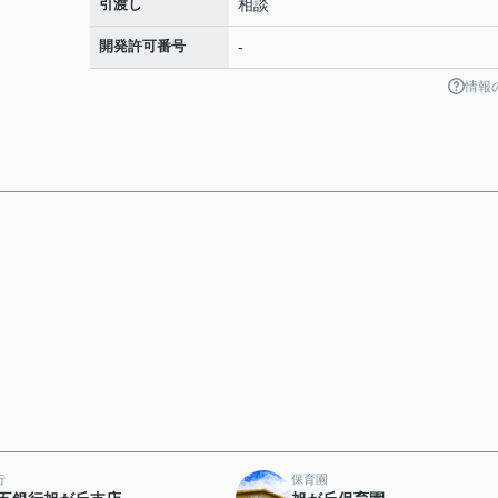
引渡し
相談
開発許可番号
-
情報
行
保育園