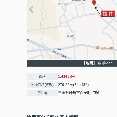
【地図】
広域Map
1,436万円
価格
279.22㎡(84.46坪)
土地面積(坪数)
三重県
鈴鹿市
白子町
1756
所在地