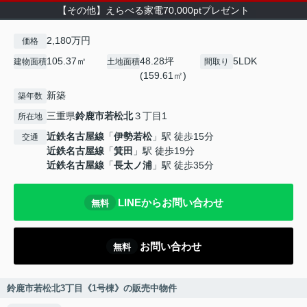
【その他】えらべる家電70,000ptプレゼント
2,180万円
価格
105.37㎡
48.28坪
5LDK
建物面積
土地面積
間取り
(159.61㎡)
新築
築年数
三重県
鈴鹿市
若松北
３丁目1
所在地
近鉄名古屋線
「
伊勢若松
」駅 徒歩15分
交通
近鉄名古屋線
「
箕田
」駅 徒歩19分
近鉄名古屋線
「
長太ノ浦
」駅 徒歩35分
LINEからお問い合わせ
無料
お問い合わせ
無料
鈴鹿市若松北3丁目《1号棟》の販売中物件