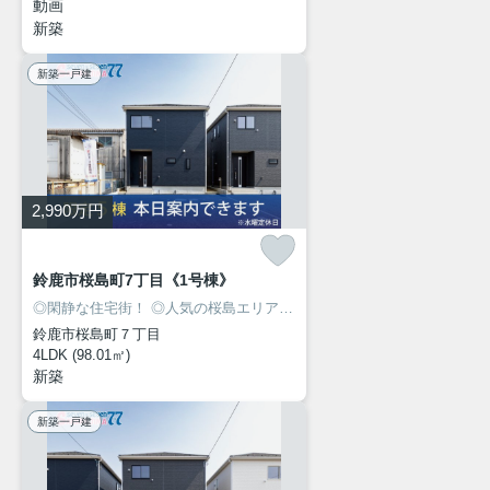
動画
新築
新築一戸建
2,990
万円
鈴鹿市桜島町7丁目《1号棟》
◎閑静な住宅街！
◎人気の桜島エリアに新築建売住宅7棟が同時販売開始！
鈴鹿市桜島町７丁目
4LDK (98.01㎡)
新築
新築一戸建