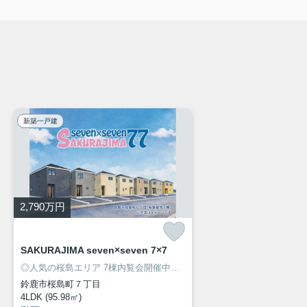
新築一戸建
2,790
万円
SAKURAJIMA seven×seven 7×7
◎人気の桜島エリア 7棟内覧会開催中！
◎安心の長期優良住宅！
◎駐車
鈴鹿市桜島町７丁目
4LDK (95.98㎡)