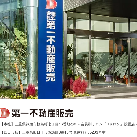
【本社】三重県鈴鹿市桜島町七丁目16番地の3 ＜会員制サロン「Dサロン」設置店
【四日市店】三重県四日市市諏訪町3番16号 東歯科ビル203号室