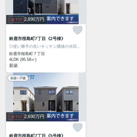
2,890
万円
値下げ
鈴鹿市桜島町7丁目《2号棟》
◎使い勝手の良いキッチン隣接の水回り！
◎人気の桜島エリアに新築建
鈴鹿市桜島町７丁目
4LDK (95.58㎡)
新築
新築一戸建
2,690
万円
値下げ
鈴鹿市桜島町7丁目《5号棟》