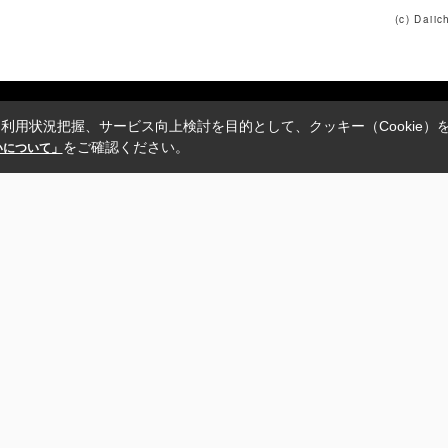
(c) Daii
利用状況把握、サービス向上検討を目的として、クッキー（Cookie）
をご確認ください。
扱いについて」