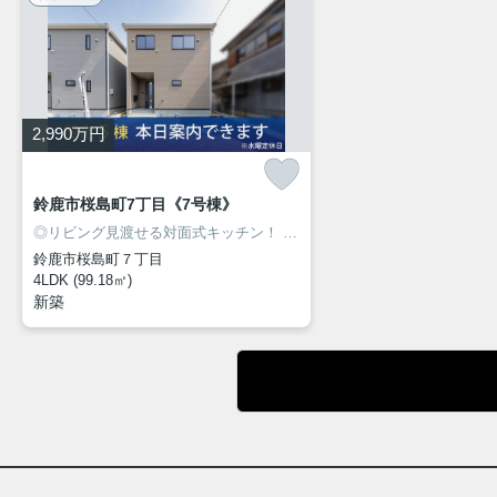
2,990
万円
鈴鹿市桜島町7丁目《7号棟》
◎リビング見渡せる対面式キッチン！
◎人気の桜島エリアに新築建売住宅7棟が同時販売開始！
鈴鹿市桜島町７丁目
4LDK (99.18㎡)
新築