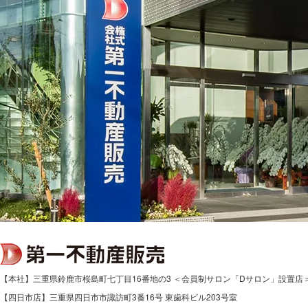
【本社】三重県鈴鹿市桜島町七丁目16番地の3 ＜会員制サロン「Dサロン」設置店
【四日市店】三重県四日市市諏訪町3番16号 東歯科ビル203号室