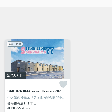
新築一戸建
2,790
万円
SAKURAJIMA seven×seven 7×7
◎人気の桜島エリア 7棟内覧会開催中！
◎安心の長期優良住宅！
◎駐車
鈴鹿市桜島町７丁目
4LDK (95.98㎡)