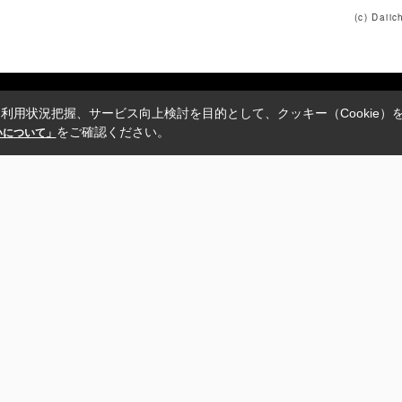
(c) Daii
利用状況把握、サービス向上検討を目的として、クッキー（Cookie）
をご確認ください。
扱いについて」