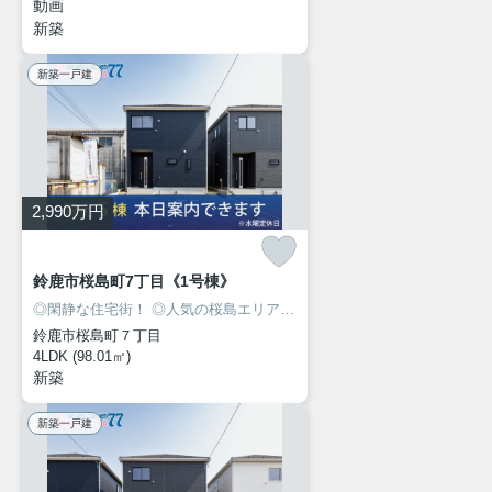
動画
新築
新築一戸建
2,990
万円
鈴鹿市桜島町7丁目《1号棟》
◎閑静な住宅街！
◎人気の桜島エリアに新築建売住宅7棟が同時販売開始！
鈴鹿市桜島町７丁目
4LDK (98.01㎡)
新築
新築一戸建