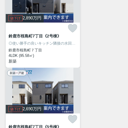
2,890
万円
値下げ
鈴鹿市桜島町7丁目《2号棟》
◎使い勝手の良いキッチン隣接の水回り！
◎人気の桜島エリアに新築建
鈴鹿市桜島町７丁目
4LDK (95.58㎡)
新築
新築一戸建
2,690
万円
値下げ
鈴鹿市桜島町7丁目《5号棟》