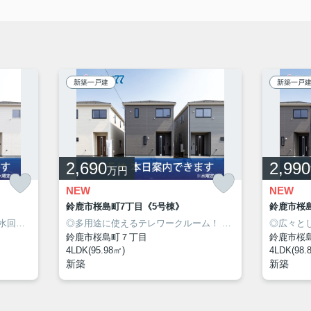
新築一戸建
新築一戸
2,690
2,990
万円
NEW
NEW
鈴鹿市桜島町7丁目《5号棟》
鈴鹿市桜
の長期優良住宅！
◎使い勝手の良いキッチン隣接の水回り！
◎人気の桜島エリアに新築建売住宅7棟が同時販売開始！
◎多用途に使えるテレワークルーム！
◎人気の桜島エリアに新築建売住宅7棟が同時販売開始！
◎安心の
◎広々と
鈴鹿市桜島町７丁目
鈴鹿市桜
4LDK(95.98㎡)
4LDK(98.
新築
新築