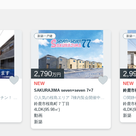
新築一戸建
新築一
2,790
2,9
万円
NEW
NEW
SAKURAJIMA seven×seven 7×7
鈴鹿市
ッチン！
◎人気の桜島エリアに新築建売住宅7棟が同時販売開始！
◎安心の長期優良住宅！
◎人気の桜島エリア 7棟内覧会開催中！
◎安心の長期優
◎安心の長
◎閑静
鈴鹿市桜島町７丁目
鈴鹿市
4LDK(95.98㎡)
4LDK(9
動画
新築
新築