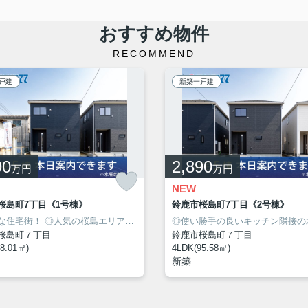
おすすめ物件
RECOMMEND
戸建
新築一戸建
90
2,890
万円
万円
NEW
桜島町7丁目《1号棟》
鈴鹿市桜島町7丁目《2号棟》
良住宅！
期優良住宅！
な住宅街！
◎駐車スペース2台可能！
◎人気の桜島エリアに新築建売住宅7棟が同時販売開始！
◎安心
桜島町７丁目
鈴鹿市桜島町７丁目
8.01㎡)
4LDK(95.58㎡)
新築