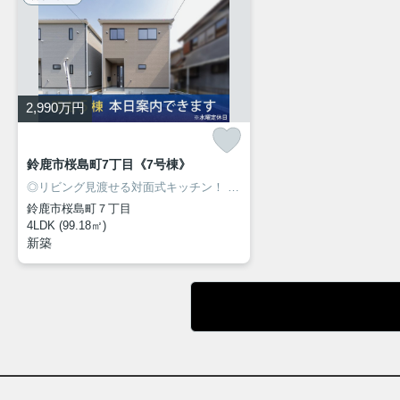
2,990
万円
鈴鹿市桜島町7丁目《7号棟》
◎リビング見渡せる対面式キッチン！
◎人気の桜島エリアに新築建売住宅7棟が同時販売開始！
鈴鹿市桜島町７丁目
4LDK (99.18㎡)
新築