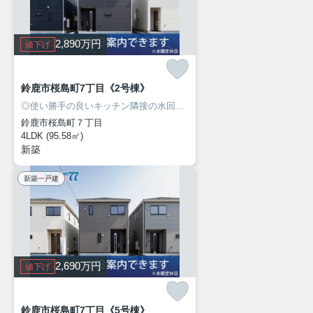
2,890
万円
値下げ
鈴鹿市桜島町7丁目《2号棟》
◎使い勝手の良いキッチン隣接の水回り！
◎人気の桜島エリアに新築建
鈴鹿市桜島町７丁目
4LDK (95.58㎡)
新築
新築一戸建
2,690
万円
値下げ
鈴鹿市桜島町7丁目《5号棟》