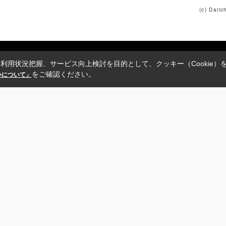
(c) Daii
利用状況把握、サービス向上検討を目的として、クッキー（Cookie）
をご確認ください。
扱いについて」