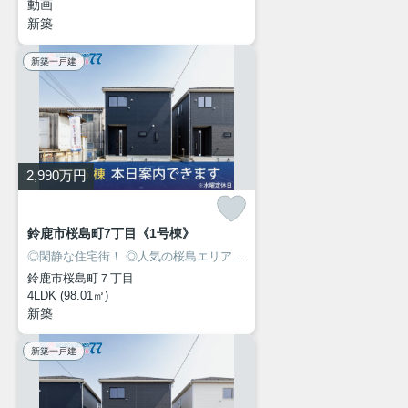
動画
新築
新築一戸建
2,990
万円
鈴鹿市桜島町7丁目《1号棟》
◎閑静な住宅街！
◎人気の桜島エリアに新築建売住宅7棟が同時販売開始！
鈴鹿市桜島町７丁目
4LDK (98.01㎡)
新築
新築一戸建