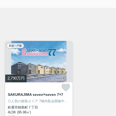
新築一戸建
2,790
万円
SAKURAJIMA seven×seven 7×7
◎人気の桜島エリア 7棟内覧会開催中！
◎安心の長期優良住宅！
◎駐車
鈴鹿市桜島町７丁目
4LDK (95.98㎡)