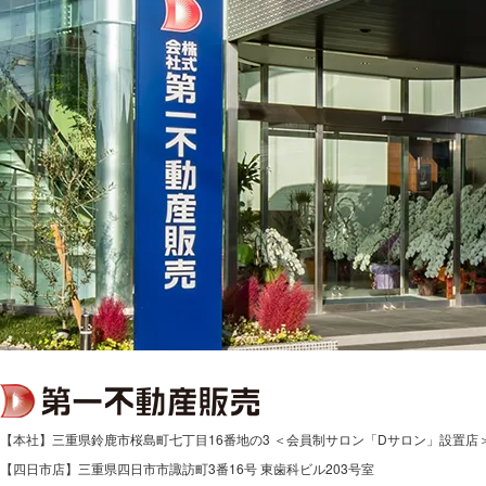
【本社】三重県鈴鹿市桜島町七丁目16番地の3 ＜会員制サロン「Dサロン」設置店
【四日市店】三重県四日市市諏訪町3番16号 東歯科ビル203号室