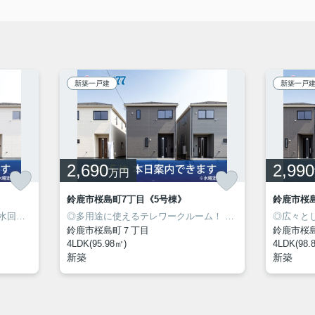
新築一戸建
新築一戸
2,690
2,990
万円
鈴鹿市桜島町7丁目《5号棟》
鈴鹿市桜
の長期優良住宅！
◎使い勝手の良いキッチン隣接の水回り！
◎人気の桜島エリアに新築建売住宅7棟が同時販売開始！
◎多用途に使えるテレワークルーム！
◎人気の桜島エリアに新築建売住宅7棟が同時販売開始！
◎安心の
◎広々と
鈴鹿市桜島町７丁目
鈴鹿市桜
4LDK(95.98㎡)
4LDK(98.
新築
新築