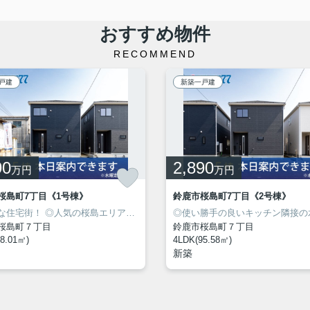
おすすめ物件
RECOMMEND
戸建
新築一戸建
90
2,890
万円
万円
桜島町7丁目《1号棟》
鈴鹿市桜島町7丁目《2号棟》
良住宅！
期優良住宅！
な住宅街！
◎駐車スペース2台可能！
◎人気の桜島エリアに新築建売住宅7棟が同時販売開始！
◎安心
桜島町７丁目
鈴鹿市桜島町７丁目
8.01㎡)
4LDK(95.58㎡)
新築