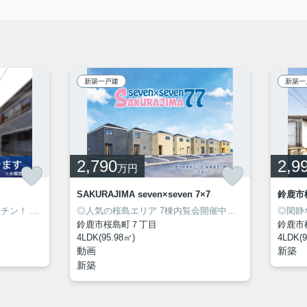
新築一戸建
新築一
2,790
2,9
万円
SAKURAJIMA seven×seven 7×7
鈴鹿市
ッチン！
◎人気の桜島エリアに新築建売住宅7棟が同時販売開始！
◎安心の長期優良住宅！
◎人気の桜島エリア 7棟内覧会開催中！
◎安心の長期優
◎安心の長
◎閑静
鈴鹿市桜島町７丁目
鈴鹿市
4LDK(95.98㎡)
4LDK(9
動画
新築
新築