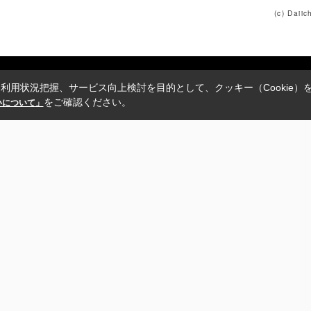
(c) Daii
利用状況把握、サービス向上検討を目的として、クッキー（Cookie）
をご確認ください。
扱いについて」