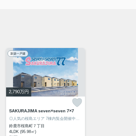
新築一戸建
2,790
万円
SAKURAJIMA seven×seven 7×7
◎人気の桜島エリア 7棟内覧会開催中！
◎安心の長期優良住宅！
◎駐車
鈴鹿市桜島町７丁目
4LDK (95.98㎡)