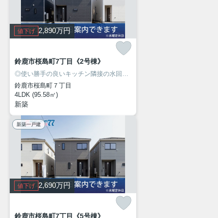
2,890
万円
値下げ
鈴鹿市桜島町7丁目《2号棟》
◎使い勝手の良いキッチン隣接の水回り！
◎人気の桜島エリアに新築建
鈴鹿市桜島町７丁目
4LDK (95.58㎡)
新築
新築一戸建
2,690
万円
値下げ
鈴鹿市桜島町7丁目《5号棟》