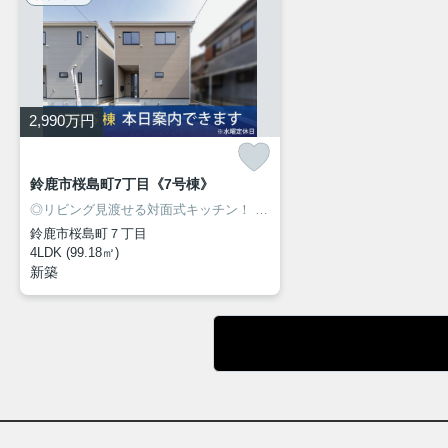
2,990
万円
鈴鹿市桜島町7丁目《7号棟》
◎リビング見渡せる対面式キッチン！
◎人気の桜島エリアに新築建売住宅7棟が同時販売開始！
鈴鹿市桜島町７丁目
4LDK (99.18㎡)
新築