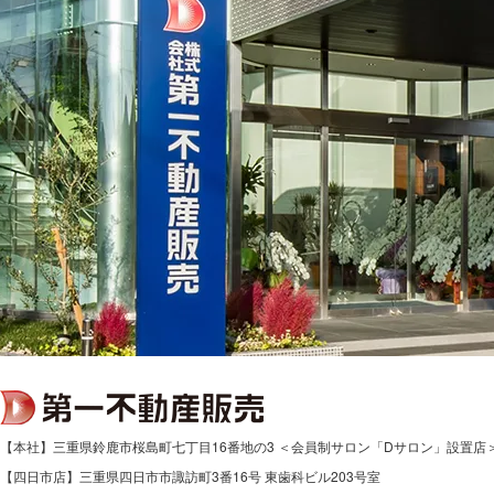
【本社】三重県鈴鹿市桜島町七丁目16番地の3 ＜会員制サロン「Dサロン」設置店
【四日市店】三重県四日市市諏訪町3番16号 東歯科ビル203号室