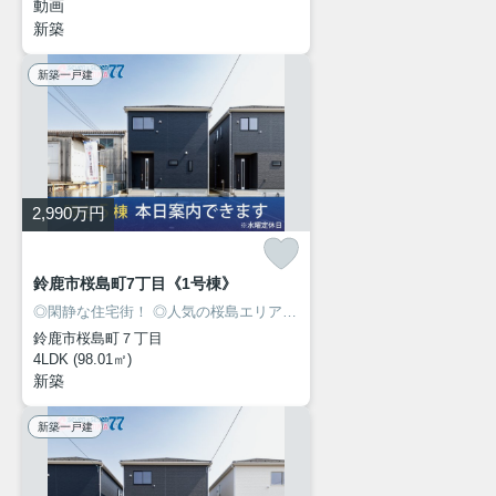
動画
新築
新築一戸建
2,990
万円
鈴鹿市桜島町7丁目《1号棟》
◎閑静な住宅街！
◎人気の桜島エリアに新築建売住宅7棟が同時販売開始！
鈴鹿市桜島町７丁目
4LDK (98.01㎡)
新築
新築一戸建