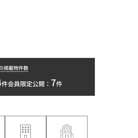
の掲載物件数
4
7
件
会員限定公開：
件